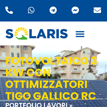
FOTOVOLTAICO 3
KW CON
OTTIMIZZATORI
TIGO GALLICO RC
PORTFOLIO LAVORI »