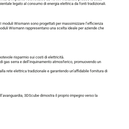
ntale legato al consumo di energia elettrica da fonti tradizionali.
e. I moduli Wismann sono progettati per massimizzare l’efficienza
 i moduli Wismann rappresentano una scelta ideale per aziende che
tevole risparmio sui costi di elettricità.
oni di gas serra e dell’inquinamento atmosferico, promuovendo un
 rete elettrica tradizionale e garantendo un’affidabile fornitura di
 all’avanguardia, 3DScube dimostra il proprio impegno verso la