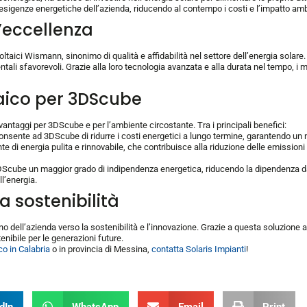
sigenze energetiche dell’azienda, riducendo al contempo i costi e l’impatto ambie
’eccellenza
taici Wismann, sinonimo di qualità e affidabilità nel settore dell’energia solar
entali sfavorevoli. Grazie alla loro tecnologia avanzata e alla durata nel tempo,
taico per 3DScube
antaggi per 3DScube e per l’ambiente circostante. Tra i principali benefici:
consente ad 3DScube di ridurre i costi energetici a lungo termine, garantendo un no
te di energia pulita e rinnovabile, che contribuisce alla riduzione delle emissi
Scube un maggior grado di indipendenza energetica, riducendo la dipendenza dalla
ll’energia.
 sostenibilità
no dell’azienda verso la sostenibilità e l’innovazione. Grazie a questa soluzione
enibile per le generazioni future.
co in Calabria
o in provincia di Messina,
contatta Solaris Impianti
!
dIn
WhatsApp
Email
Print