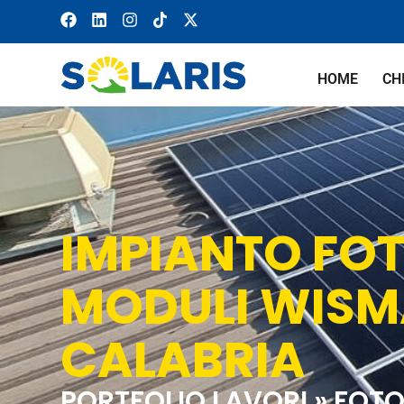
HOME
CH
IMPIANTO FO
MODULI WISM
CALABRIA
PORTFOLIO LAVORI »
FOTO