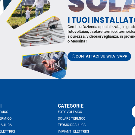
SOL
I TUOI INSTALLA
Cerchi un’azienda specializzata, in grad
fotovoltaico, , solare termico, termoidr
sicurezza, videosorveglianza
, in provin
o Messina
?
CONTATTACI SU WHATSAPP
I
CATEGORIE
TAICO
FOTOVOLTAICO
ERMICO
SOLARE TERMICO
AULICA
TERMOIDRAULICA
ELETTRICI
IMPIANTI ELETTRICI