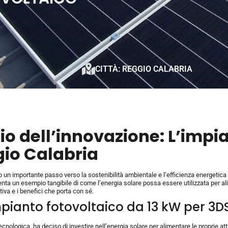
CITTÀ: REGGIO CALABRIA
zio dell’innovazione: L’impi
io Calabria
 un importante passo verso la sostenibilità ambientale e l’efficienza energetica 
ta un esempio tangibile di come l’energia solare possa essere utilizzata per alim
iva e i benefici che porta con sé.
’impianto fotovoltaico da 13 kW per 3
nologica, ha deciso di investire nell’energia solare per alimentare le proprie att