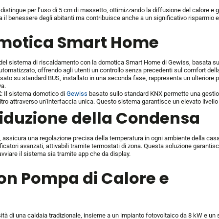
distingue per l’uso di 5 cm di massetto, ottimizzando la diffusione del calore e
 il benessere degli abitanti ma contribuisce anche a un significativo risparmio e
omotica Smart Home
one del sistema di riscaldamento con la domotica Smart Home di Gewiss, basata s
utomatizzato, offrendo agli utenti un controllo senza precedenti sul comfort della
basato su standard BUS, installato in una seconda fase, rappresenta un ulteriore 
va.
X
: Il sistema domotico di
Gewiss
basato sullo standard KNX permette una gestione 
ltro attraverso un’interfaccia unica. Questo sistema garantisce un elevato livello
Riduzione della Condensa
, assicura una regolazione precisa della temperatura in ogni ambiente della casa
icatori avanzati, attivabili tramite termostati di zona. Questa soluzione garantis
avviare il sistema sia tramite app che da display.
con Pompa di Calore e
sità di una caldaia tradizionale, insieme a un impianto fotovoltaico da 8 kW e un 