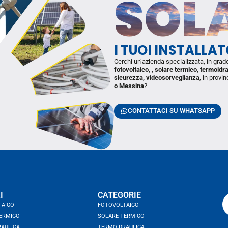
SOL
I TUOI INSTALLA
Cerchi un’azienda specializzata, in grad
fotovoltaico, , solare termico, termoidr
sicurezza, videosorveglianza
, in provin
o Messina
?
CONTATTACI SU WHATSAPP
I
CATEGORIE
TAICO
FOTOVOLTAICO
ERMICO
SOLARE TERMICO
AULICA
TERMOIDRAULICA