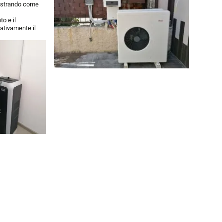
mostrando come
o e il
cativamente il