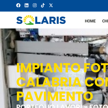
HOME
CH
IMPIANTO FO
CALABRIA CO
PAVIMENTO
PORTFOLIO LAVORI »
FOTO