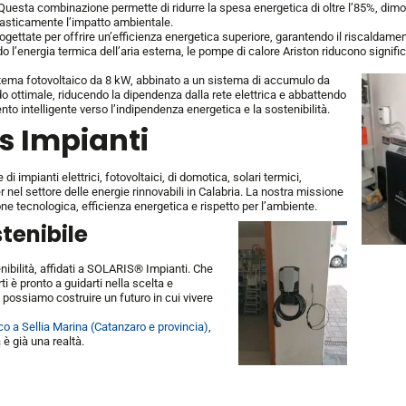
Questa combinazione permette di ridurre la spesa energetica di oltre l’85%, di
drasticamente l’impatto ambientale.
gettate per offrire un’efficienza energetica superiore, garantendo il riscaldament
 l’energia termica dell’aria esterna, le pompe di calore Ariston riducono signifi
stema fotovoltaico da 8 kW, abbinato a un sistema di accumulo da
do ottimale, riducendo la dipendenza dalla rete elettrica e abbattendo
to intelligente verso l’indipendenza energetica e la sostenibilità.
s Impianti
i impianti elettrici, fotovoltaici, di domotica, solari termici,
 nel settore delle energie rinnovabili in Calabria. La nostra missione
ne tecnologica, efficienza energetica e rispetto per l’ambiente.
stenibile
nibilità, affidati a SOLARIS® Impianti. Che
ti è pronto a guidarti nella scelta e
, possiamo costruire un futuro in cui vivere
co a Sellia Marina (Catanzaro e provincia)
,
 è già una realtà.