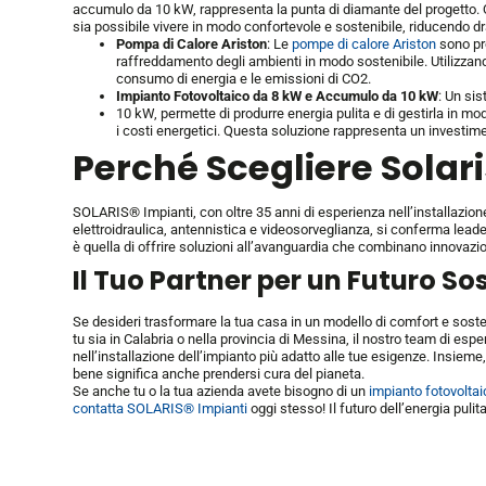
accumulo da 10 kW, rappresenta la punta di diamante del progetto. 
sia possibile vivere in modo confortevole e sostenibile, riducendo 
Pompa di Calore Ariston
: Le
pompe di calore Ariston
sono pro
raffreddamento degli ambienti in modo sostenibile. Utilizzando
consumo di energia e le emissioni di CO2.
Impianto Fotovoltaico da 8 kW e Accumulo da 10 kW
: Un si
10 kW, permette di produrre energia pulita e di gestirla in mo
i costi energetici. Questa soluzione rappresenta un investimen
Perché Scegliere Solari
SOLARIS® Impianti, con oltre 35 anni di esperienza nell’installazione d
elettroidraulica, antennistica e videosorveglianza, si conferma leader
è quella di offrire soluzioni all’avanguardia che combinano innovazio
Il Tuo Partner per un Futuro So
Se desideri trasformare la tua casa in un modello di comfort e soste
tu sia in Calabria o nella provincia di Messina, il nostro team di esper
nell’installazione dell’impianto più adatto alle tue esigenze. Insieme
bene significa anche prendersi cura del pianeta.
Se anche tu o la tua azienda avete bisogno di un
impianto fotovoltai
contatta SOLARIS® Impianti
oggi stesso! Il futuro dell’energia pulita