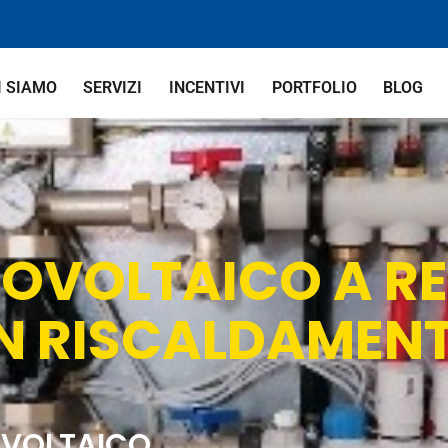
I SIAMO
SERVIZI
INCENTIVI
PORTFOLIO
BLOG
TOVOLTAICO A R
N RISCALDAMEN
VOLTAICO